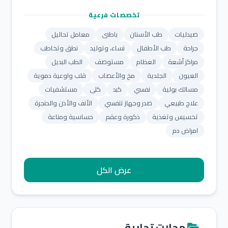
تخصصات فرعية
صيدليات
طب الأسنان
باطنى
معامل تحاليل
جراحة
طب الأطفال
نساء، وتوليد
نطق وتخاطب
مراكز أشعة
العظام
مستوصف
الطب البديل
العيون
الجلدية
مخ والأعصاب
قلب واوعية دموية
مسالك بولية
نفسي
كبد
كلى
مستشفيات
علاج طبيعي
صدر وجهاز تنفسي
الأنف والأذن والحنجرة
تخسيس وتغذية
ذكورة وعقم
حساسية ومناعة
امراض دم
عرض الكل
محلات تجارية