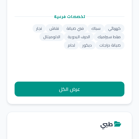
تخصصات فرعية
كهربائي
سباك
فني صيانة
نقاش
نجار
مبلط سيراميك
الحرف اليدوية
الالوميتال
صيانة دراجات
ديكور
لحام
عرض الكل
طبي