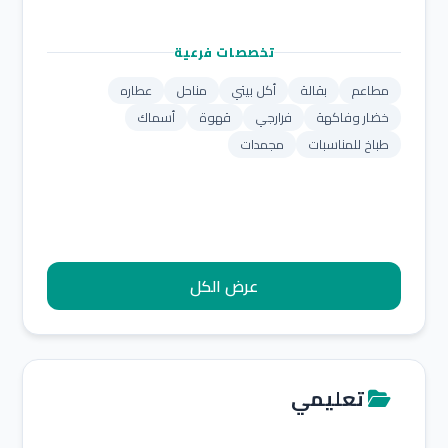
تخصصات فرعية
مطاعم
بقالة
أكل بيتي
مناحل
عطاره
خضار وفاكهة
فرارجي
قهوة
أسماك
طباخ للمناسبات
مجمدات
عرض الكل
تعليمي