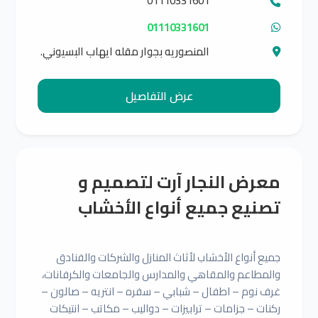
01110331601
01110331601
المنصوريه بجوار مقله ايهاب البسيوني.
قبل نزلت ابو شلبي
عرض التفاصيل
معرض النجار آرت لتصميم و
تصنيع جميع أنواع الأخشاب
جميع أنواع الأخشاب لأثاث المنازل والشركات والفنادق
والمطاعم والمقاهي والمدارس والجامعات والكرفانات،
غرف نوم – اطفال – شبابي – سفره – انتريه – صالون –
ركنات – جزامات – ترابيزات – دواليب – مكاتب – انتيكات