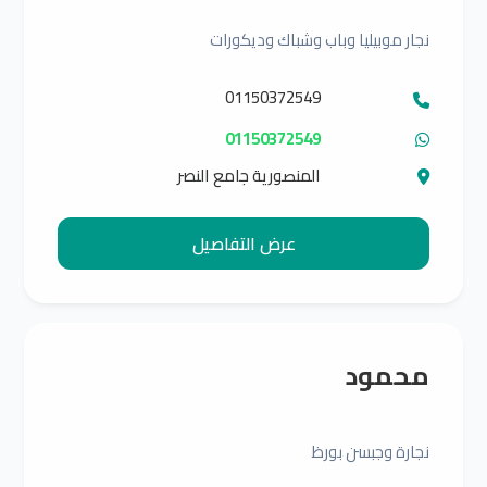
نجار موبيليا وباب وشباك وديكورات
01150372549
01150372549
المنصورية جامع النصر
عرض التفاصيل
محمود
نجارة وجبسن بورظ