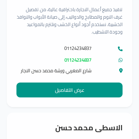
تنفيذ جميع أعمال النجارة باحترافية عالية، من تفصيل
غرف النوم والمطابخ والدواليب، إلى صيانة الأبواب والنوافذ
الخشبية. نستخدم أجود أنواع الخشب ونلتزم بالمواعيد
وجودة التشطيب.
01124234837
01124234837
شارع المغربي ورشة محمد حسن النجار
عرض التفاصيل
الاسطى محمد حسن