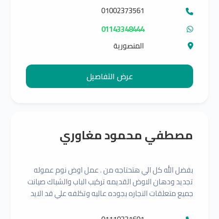
01002373561
01143348444
المنصورية
عرض التفاصيل
مصطفي محمود مغاوري
بفضل الله كل الي هتحتاجه من . عمل اوض نوم عموله
تجديد ودهان الاوض القديمه تركيب الباب والشباك صيانت
جميع متعلقات النجاره بجوده عاليه وتكلفه علي قد الايد