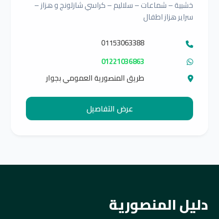
خشبية – شماعات – سلاليم – كراسي شازلونج و هزاز –
سراير هزاز اطفال
01153063388
01221036863
طريق المنصورية العمومي بجوار
مسجد البدر مباشر
عرض التفاصيل
دليل المنصورية