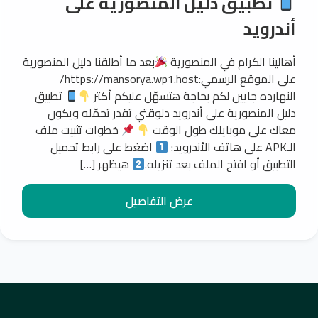
تطبيق دليل المنصورية على
أندرويد
أهالينا الكرام في المنصورية
بعد ما أطلقنا دليل المنصورية
على الموقع الرسمي:https://mansorya.wp1.host/
النهارده جايين لكم بحاجة هتسهّل عليكم أكتر
تطبيق
دليل المنصورية على أندرويد دلوقتي تقدر تحمّله ويكون
معاك على موبايلك طول الوقت
خطوات تثبيت ملف
الـAPK على هاتف الأندرويد:
اضغط على رابط تحميل
التطبيق أو افتح الملف بعد تنزيله.
هيظهر […]
عرض التفاصيل