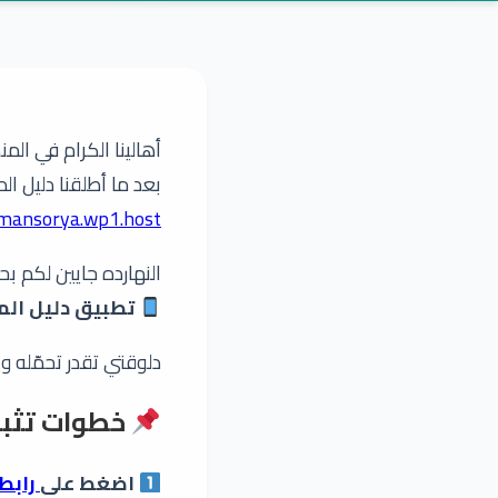
أهالينا الكرام في الم
بعد ما أطلقنا دليل ا
/mansorya.wp1.host/
النهارده جايين لكم ب
تطبيق دليل الم
دلوقتي تقدر تحمّله 
خطوات تثبيت ملف الـAPK
اضغط على
رابط