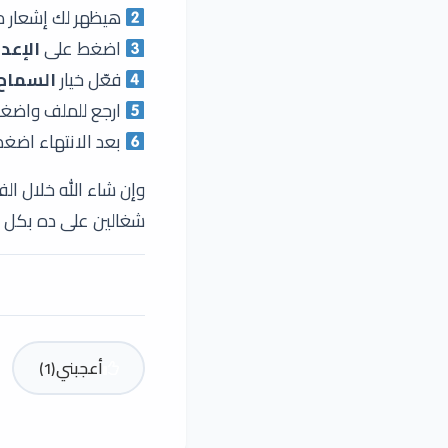
هيظهر لك إشعار من
اضغط على
الإعدادات 
فعّل خيار
السماح بالتث
ارجع للملف واضغ
بعد الانتهاء اضغ
وإن شاء الله خلال ا
شغالين على ده بكل 
أعجبني
(
1
)