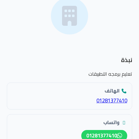
نبذة
تعليم برمجه التطبيقات
الهاتف
01281377410
واتساب
01281377410