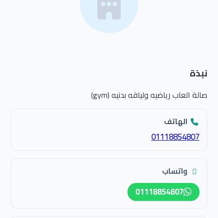
نبذة
صالة العاب رياضيه ولياقه بدنيه (gym)
الهاتف
01118854807
واتساب
01118854807