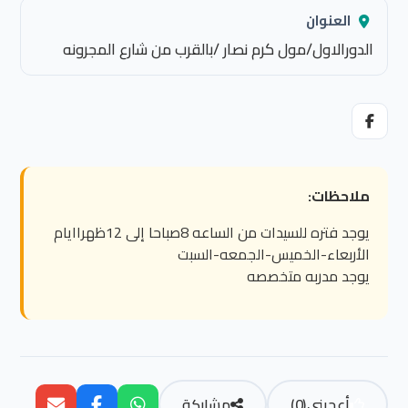
العنوان
الدورالاول/مول كرم نصار /بالقرب من شارع المجرونه
ملاحظات:
يوجد فتره للسيدات من الساعه 8صباحا إلى 12ظهراايام
الأربعاء-الخميس-الجمعه-السبت
يوجد مدربه متخصصه
أعجبني
(
0
)
مشاركة