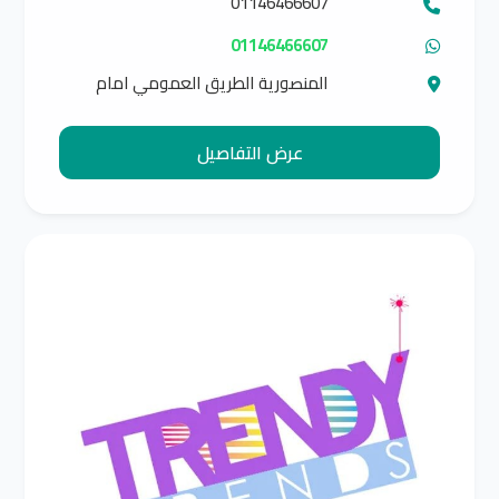
01146466607
01146466607
المنصورية الطريق العمومي امام
صيدليه د هاني شاكر
عرض التفاصيل