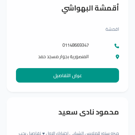
أقمشة البهواشي
اقمشة
01148669347
المنصورية بجوار مسجد حمد
عرض التفاصيل
محمود نادى سعيد
ميزو ستور للملابس الشبابى اختيارك الاول ♥️ تفاصيل بحب