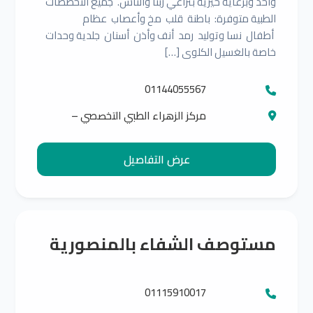
واحد وبرعاية خيرية بتراعي ربنا والناس. جميع التخصصات
الطبية متوفرة: باطنة قلب مخ وأعصاب عظام
أطفال نسا وتوليد رمد أنف وأذن أسنان جلدية وحدات
خاصة بالغسيل الكلوى […]
01144055567
مركز الزهراء الطبي التخصصي –
المنصورية بجوار ادارة الكهرباء
عرض التفاصيل
مستوصف الشفاء بالمنصورية
01115910017