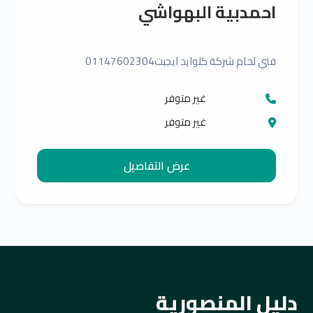
احمدبية البهواشي
فني لحام شركة كلوايد ايجبت‎ 01147602304
غير متوفر
غير متوفر
عرض التفاصيل
دليل المنصورية