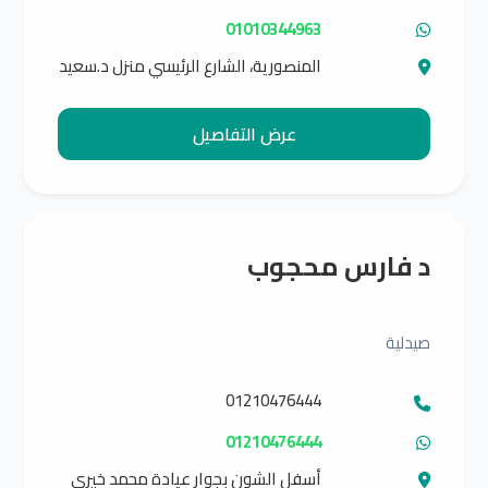
01010344963
المنصورية، الشارع الرئيسي منزل د.سعيد
عابدين
عرض التفاصيل
د فارس محجوب
صيدلية
01210476444
01210476444
أسفل الشون بجوار عيادة محمد خيري