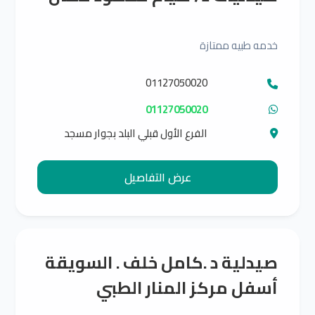
خدمه طبيه ممتازة
01127050020
01127050020
الفرع الأول قبلي البلد بجوار مسجد
محجوب الفرع الثاني قبلي البلد بجوار
حضانات الزهراء الفرع الثالث اسفل
عرض التفاصيل
مستوصف الشفاء الطبي اول مدخل
البلد
صيدلية د .كامل خلف . السويقة
أسفل مركز المنار الطبي