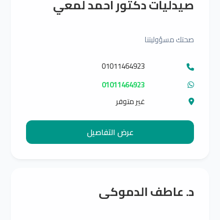
صيدليات دكتور احمد لمعي
صحتك مسؤوليتنا
01011464923
01011464923
غير متوفر
عرض التفاصيل
د. عاطف الدموكى