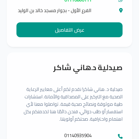
الفرع الأول - بجوار مسجد خالد بن الوليد
بشارع الطابونه الفرع الثاني - بجوار
مسجد الواجد بالمقرونه
عرض التفاصيل
صيدلية د.هاني شاكر
صيدلية د. هاني شاكر! نقدم لكم أعلى معايير الرعاية
الصحية مع التركيز على المصداقية والأمانة. استشارات
طبية موثوقة ونصائح صحية قيمة. تواصلوا معنا لأي
استفسار أو طلب دوائي، فنحن دائمًا هنا لخدمتكم بكل
اهتمام واحترافية. صحتكم أولويتنا.
01140935904