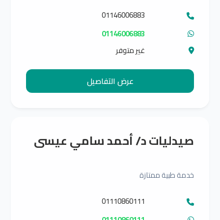
01146006883
01146006883
غير متوفر
عرض التفاصيل
صيدليات د/ أحمد سامي عيسى
خدمة طبية ممتازة
01110860111
01110860111