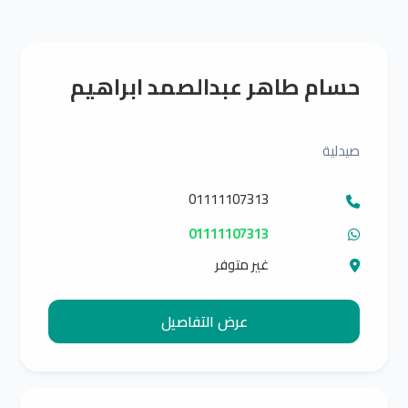
حسام طاهر عبدالصمد ابراهيم
صيدلية
01111107313
01111107313
غير متوفر
عرض التفاصيل