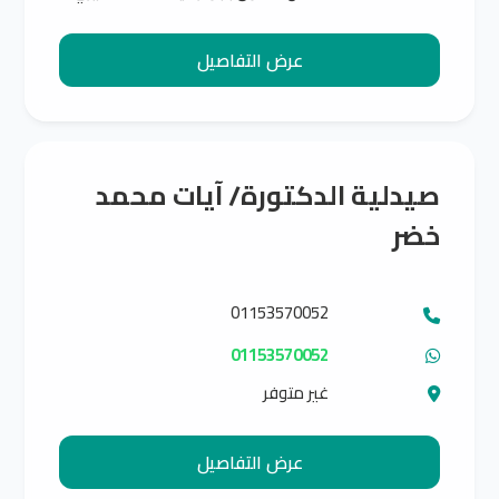
عرض التفاصيل
صيدلية الدكتورة/ آيات محمد
خضر
01153570052
01153570052
غير متوفر
عرض التفاصيل