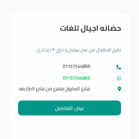
حضانه اجيال للغات
نقبل الاطفال من سن سنتين و حتي ٣ اعدادي
01157544869
01157544869
شارع الصاروخ متفرع من شارع النزاز بعد
مسجد الخلفاء الراشدين
عرض التفاصيل