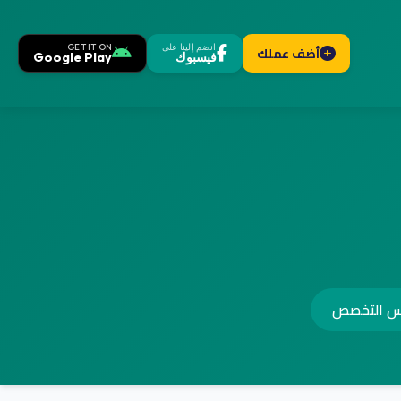
انضم إلينا على
GET IT ON
أضف عملك
فيسبوك
Google Play
س التخصص