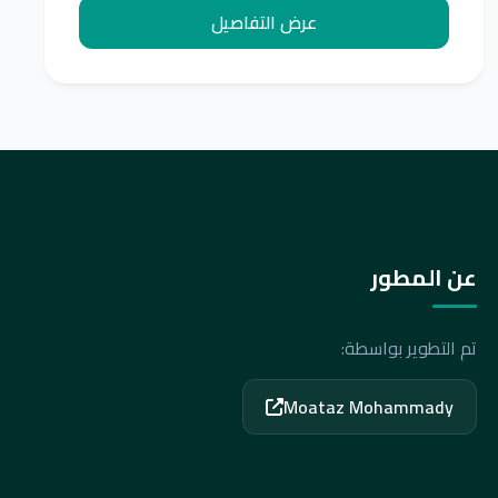
منزل/ الحاج أبو السعود اغا
عرض التفاصيل
عن المطور
تم التطوير بواسطة:
Moataz Mohammady