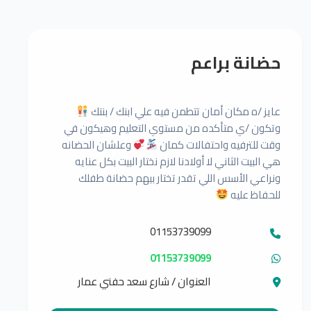
حضانة براعم
عايز /ه مكان أمان تتطمن فيه علي ابنك / بنتك
وتكون /ي متأكده من مستوي التعليم وهيكون في
وقت للترفيه واحتفالات كمان
وعلشان الحضانه
هي البيت الثاني لا أولادنا لازم نختار البيت بكل عنايه
ونراعي الأسس اللي تقدر تختار بيهم حضانة طفلك
للحفاظ عليه
01153739099
01153739099
العنوان / شارع سعد حفني عمار
المتفرع من شارع الطابونه الغربيه