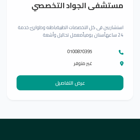
مستشفى الجواد التخصصي
استشاريين فى كل التخصصات الطبيةباطنه وطوارئ خدمة
24 ساعهأسنان يومياًمعمل تحاليل وأشعة
0100870395
غير متوفر
عرض التفاصيل