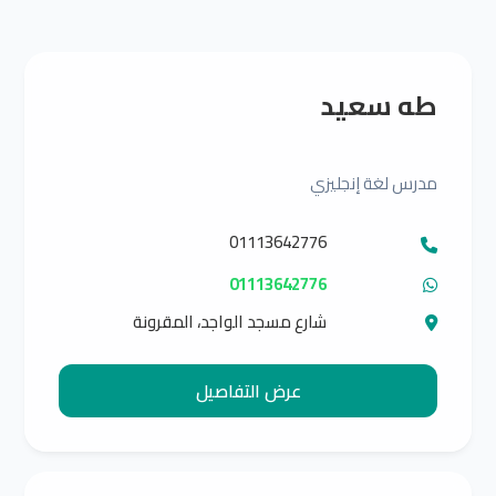
طه سعيد
مدرس لغة إنجليزي
01113642776
01113642776
شارع مسجد الواجد، المقرونة
عرض التفاصيل