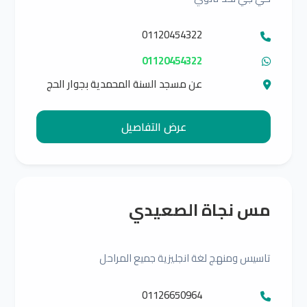
01120454322
01120454322
عن مسجد السنة المحمدية بجوار الحج
سلامة الصعيدي عند دوار عيلة لابوز
عرض التفاصيل
مس نجاة الصعيدي
تاسيس ومنهج لغة انجليزية جميع المراحل
01126650964