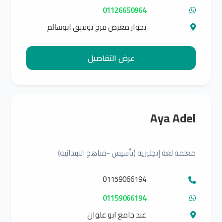
01126650964
بجوار معرض فرج توفيق ابوسالم
للموبيليا
عرض التفاصيل
Aya Adel
معلمة لغة إنجليزية (تأسيس -مناهج الابتدائيه)
01159066194
01159066194
عند جامع ابو علوان