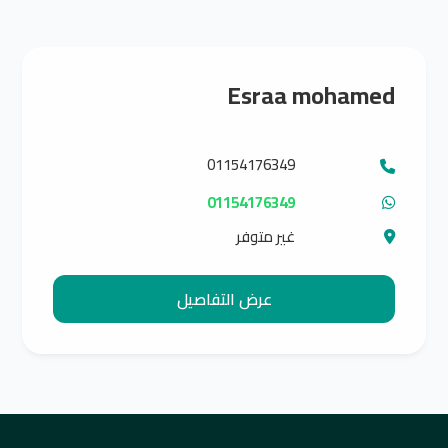
Esraa mohamed
01154176349
01154176349
غير متوفر
عرض التفاصيل