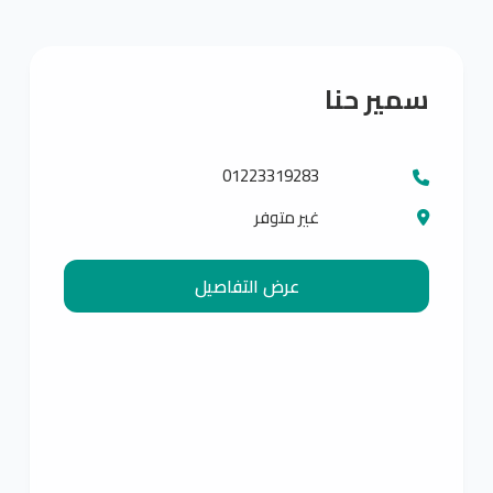
سمير حنا
01223319283
غير متوفر
عرض التفاصيل