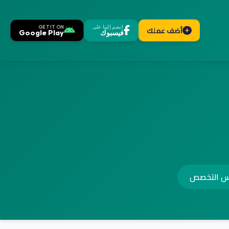
انضم إلينا على
GET IT ON
أضف عملك
فيسبوك
Google Play
س التخصص