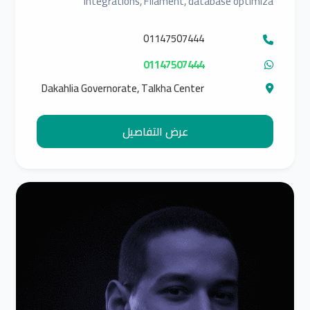
integrations, Filament, database optimiza
01147507444
01147507444
Dakahlia Governorate, Talkha Center
عرض التفاصيل