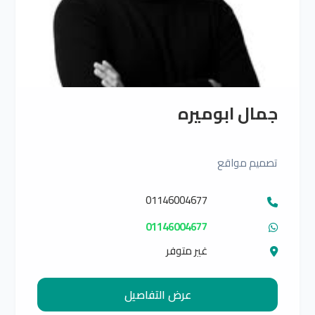
جمال ابوميره
تصميم مواقع
01146004677
01146004677
غير متوفر
عرض التفاصيل