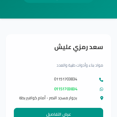
سعد رمزي عليش
مواد بناء وأدوات طبية والعدد
01151703834
01151703834
بجوار مسجد النصر - أمام كوافير بطة
عرض التفاصيل