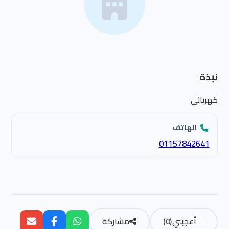
نبذة
كهربائي
الهاتف
01157842641
أعجبني
(
0
)
مشاركة