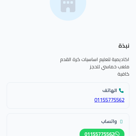
نبذة
اكاديمية لتعليم اساسيات كرة القدم
ملعب خماسي للحجز
كافية
الهاتف
01155775562
واتساب
01155775562