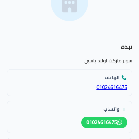
نبذة
سوبر ماركت اولاد ياسين
الهاتف
01024616475
واتساب
01024616475