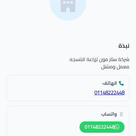
نبذة
شركة ستار مون لزراعة الانسجه
معمل ومشتل
الهاتف
01148222448
واتساب
01148222448