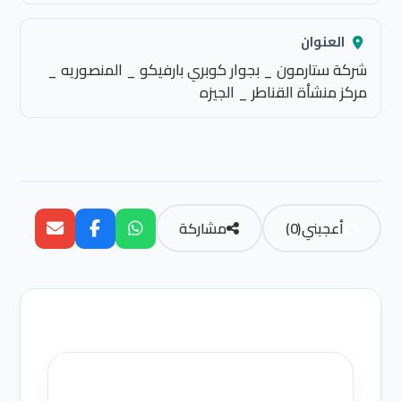
العنوان
شركة ستارمون _ بجوار كوبري بارفيكو _ المنصوريه _
مركز منشأة القناطر _ الجيزه
أعجبني
(
0
)
مشاركة