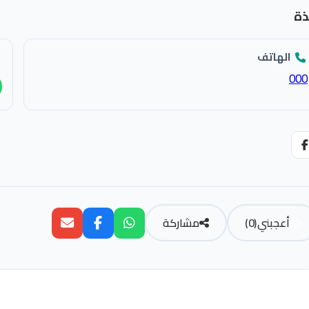
ذة
الهاتف
000
أعجبني
(
0
)
مشاركة