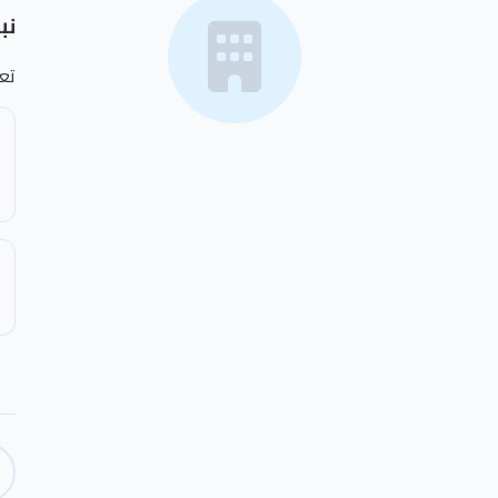
نب
تع