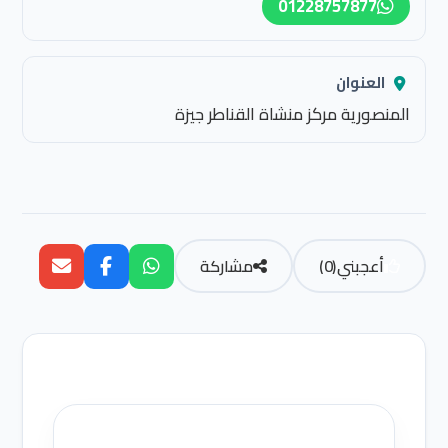
01228757877
العنوان
المنصورية مركز منشاة القناطر جيزة
أعجبني
(
0
)
مشاركة