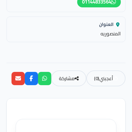
01144833564
العنوان
المنصوريه
أعجبني
(
0
)
مشاركة