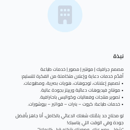
نبذة
مصمم جرافيك | مونتير | مصور | خدمات طباعة
أقدّم خدمات دعاية وإعلان متكاملة من الفكرة للتسليم:
• تصميم إعلانات، لوجوهات، هويات بصرية، ومطبوعات.
• مونتاج فيديوهات دعائية ورييلز بجودة عالية.
• تصوير منتجات وفعاليات وكواليس باحترافية.
• خدمات طباعة: كروت – بنرات – فواتير – بروشورات.
لو محتاج حد يلمّلك شغلك الدعائي بالكامل، أنا جاهز بأفضل
جودة وفي الوقت اللي يناسبك!
“شغلي بيعبر عنك.. وصورتك بتتكلم قبل كلامك!”