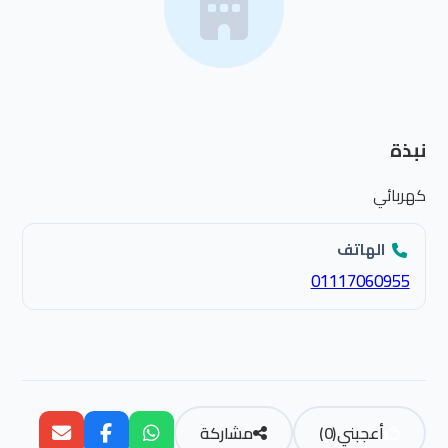
نبذة
كهربائي
الهاتف
01117060955
أعجبني
(
0
)
مشاركة