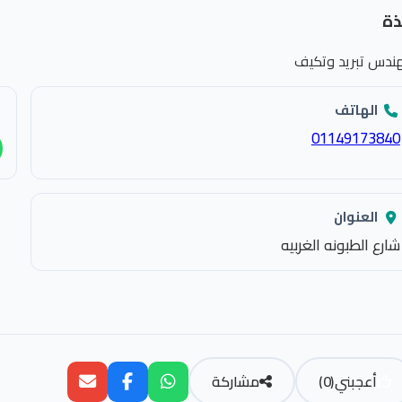
ذة
ندس تبريد وتكيف
الهاتف
01149173840
العنوان
شارع الطبونه الغربيه
أعجبني
(
0
)
مشاركة