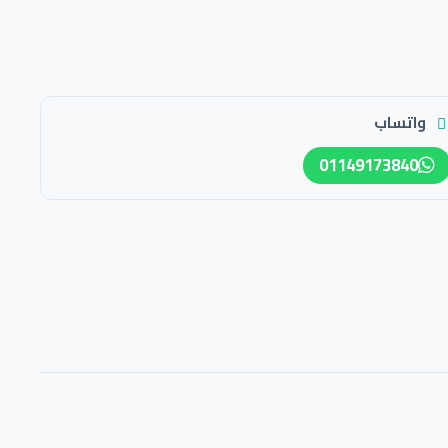
واتساب
01149173840