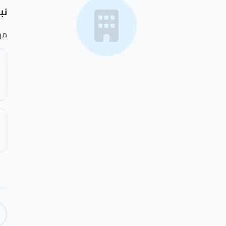
نب
مه