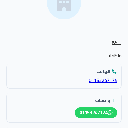
نبذة
منظفات
الهاتف
01153247174
واتساب
01153247174