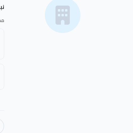
نب
مص