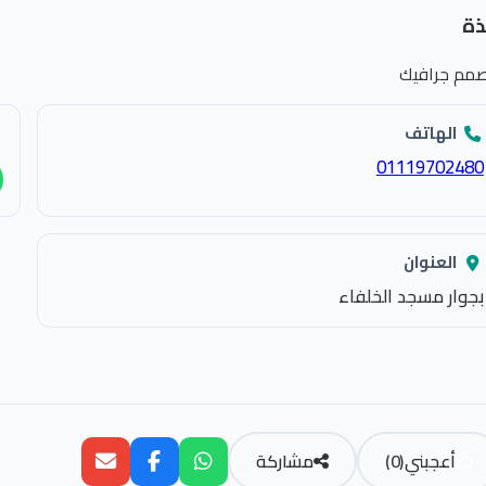
ذة
مم جرافيك
الهاتف
01119702480
العنوان
بجوار مسجد الخلفاء
أعجبني
(
0
)
مشاركة