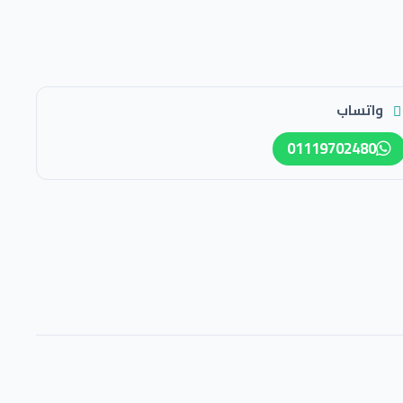
واتساب
01119702480