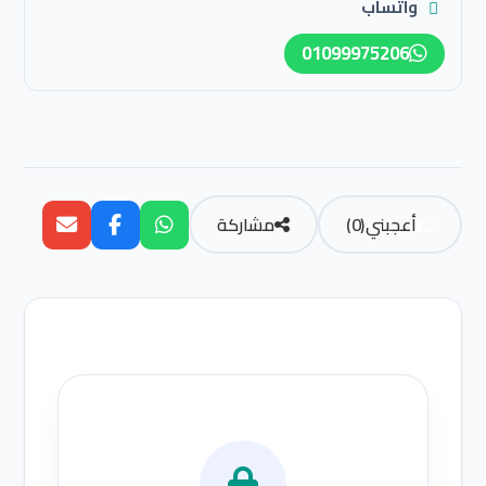
واتساب
01099975206
أعجبني
(
0
)
مشاركة