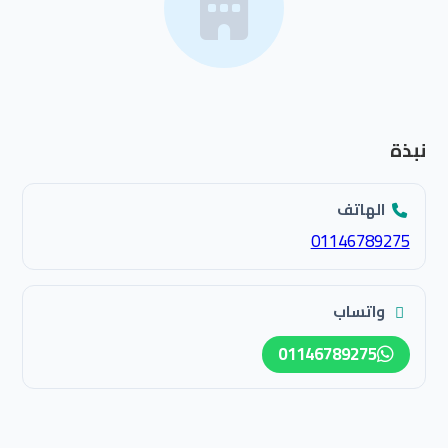
نبذة
الهاتف
01146789275
واتساب
01146789275