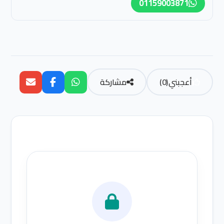
01159003871
أعجبني
(
0
)
مشاركة