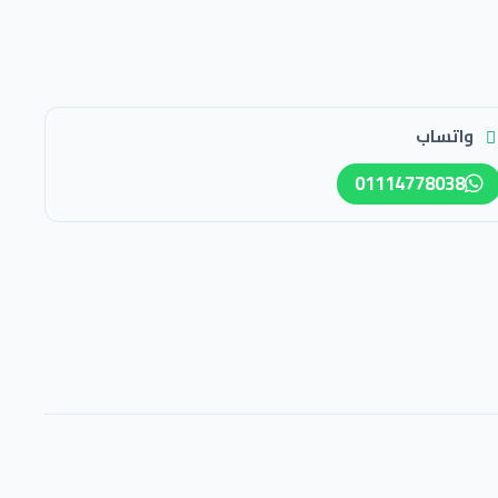
واتساب
01114778038