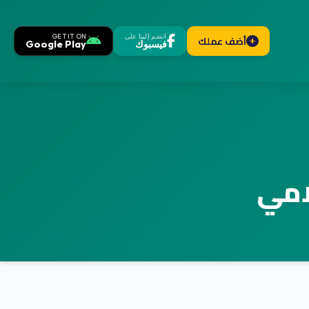
انضم إلينا على
GET IT ON
أضف عملك
فيسبوك
Google Play
امي