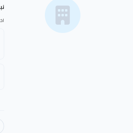
نب
اخت