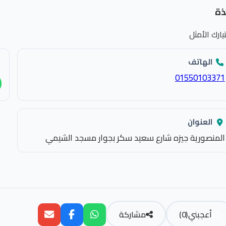
ذة
يارك الأمثل
الهاتف
01550103371
العنوان
المنصورية جيزه شارع سعيد سكر بجوار مسجد الشيمي
أعجبني
(
0
)
مشاركة