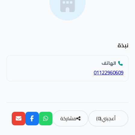
نبذة
الهاتف
01122960609
أعجبني
(
0
)
مشاركة