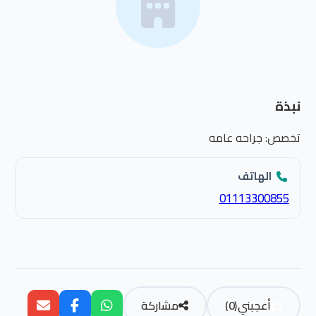
نبذة
تخصص: جراحه عامه
الهاتف
01113300855
أعجبني
(
0
)
مشاركة