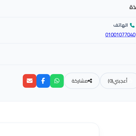
ذة
الهاتف
01001077040
أعجبني
(
0
)
مشاركة