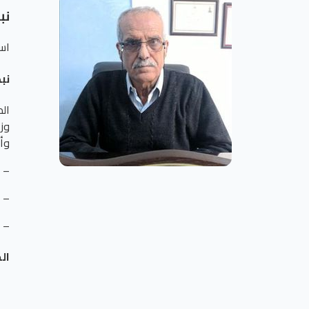
نب
است
نب
ال
وزا
وأ
– ح
– ح
– ع
ال