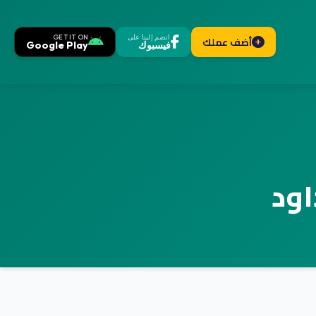
انضم إلينا على
GET IT ON
أضف عملك
فيسبوك
Google Play
ود