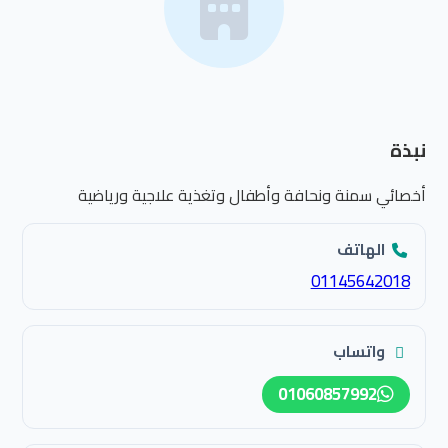
نبذة
أخصائي سمنة ونحافة وأطفال وتغذية علاجية ورياضية
الهاتف
01145642018
واتساب
01060857992