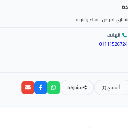
ذة
شاري امراض النساء والتوليد
الهاتف
01111526724
أعجبني
(
0
)
مشاركة