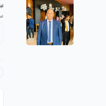
نب
است