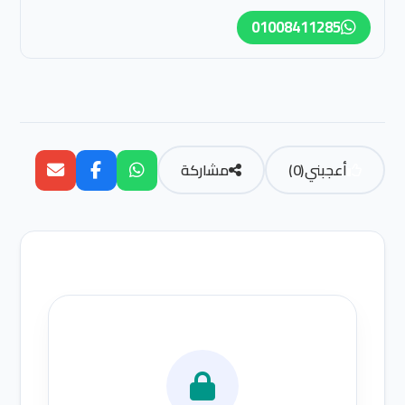
01008411285
أعجبني
(
0
)
مشاركة