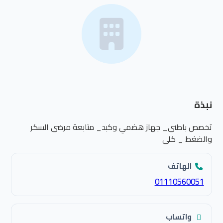
نبذة
تخصص باطنى_ جهاز هضمي وكبد_ متابعة مرضى السكر
والضغط _ كلى
الهاتف
01110560051
واتساب