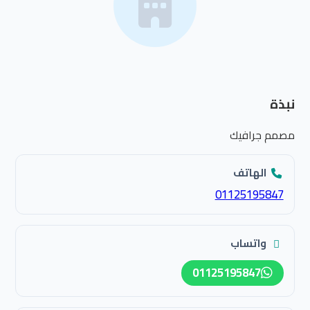
نبذة
مصمم جرافيك
الهاتف
01125195847
واتساب
01125195847