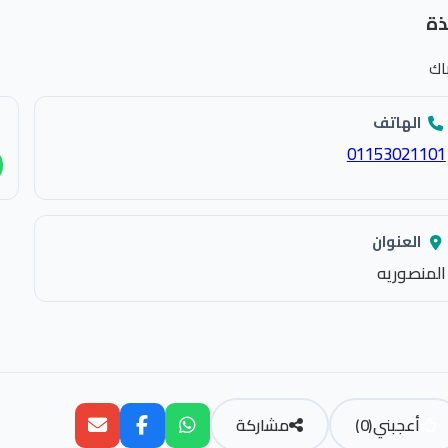
ذة
اك
الهاتف
01153021101
العنوان
المنصوريه
أعجبني
(
0
)
مشاركة