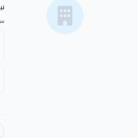
نب
سب