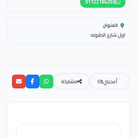
01122184259
العنوان
اول شارع الطبونه
أعجبني
(
0
)
مشاركة