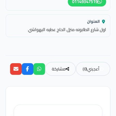
01149347519
العنوان
اول شارع الطابونه منزل الحاج عطيه البهواشي
أعجبني
(
0
)
مشاركة