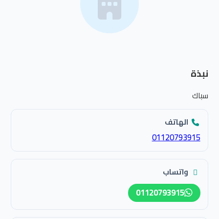
نبذة
سباك
الهاتف
01120793915
واتساب
01120793915