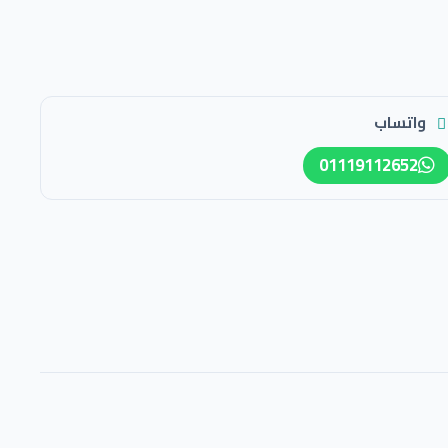
واتساب
01119112652