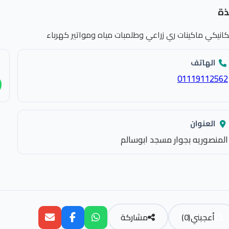
ذة
كانيكي ماكينات ري زراعي وطلمبات مياه ومواتير كهرباء
الهاتف
01119112562
العنوان
المنصوريه بجوار مسجد ابوسالم
أعجبني
(
0
)
مشاركة