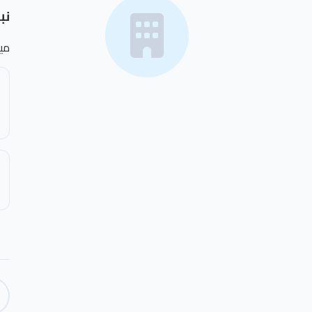
نب
مي