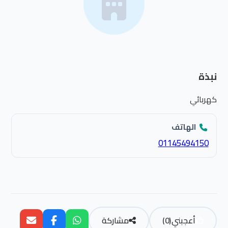
نبذة
كهربائي
الهاتف
01145494150
أعجبني
(
0
)
مشاركة