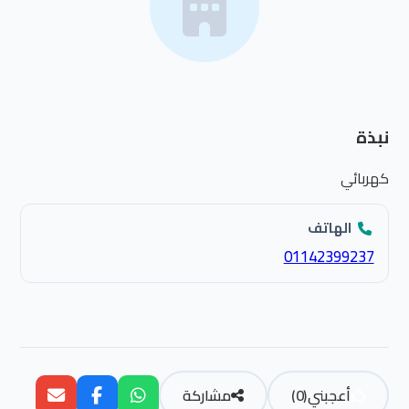
نبذة
كهربائي
الهاتف
01142399237
أعجبني
(
0
)
مشاركة