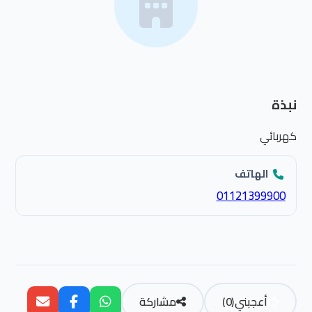
نبذة
كهربائي
الهاتف
01121399900
أعجبني
(
0
)
مشاركة